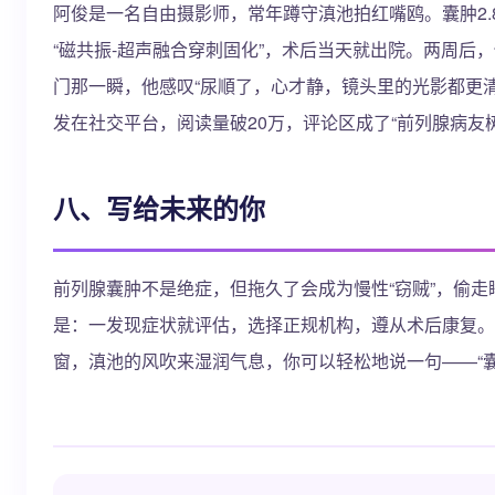
阿俊是一名自由摄影师，常年蹲守滇池拍红嘴鸥。囊肿2.8
“磁共振-超声融合穿刺固化”，术后当天就出院。两周后，
门那一瞬，他感叹“尿順了，心才静，镜头里的光影都更清晰
发在社交平台，阅读量破20万，评论区成了“前列腺病友树
八、写给未来的你
前列腺囊肿不是绝症，但拖久了会成为慢性“窃贼”，偷走
是：一发现症状就评估，选择正规机构，遵从术后康复。
窗，滇池的风吹来湿润气息，你可以轻松地说一句——“