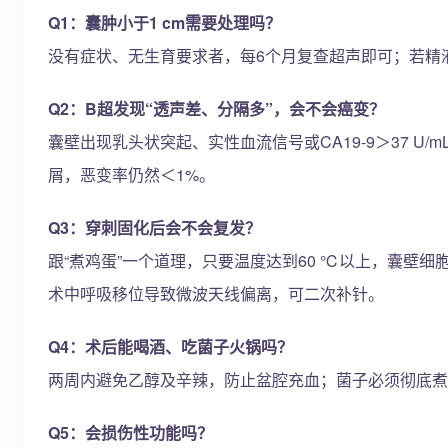
Q1：囊肿小于1 cm需要处理吗？
没有症状、无生育要求者，每6个月复查超声即可；若精
Q2：B超发现“透声差、分隔多”，会不会癌变？
囊壁出现乳头状突起、实性血流信号或CA19-9＞37 U
屑，恶变率仍然＜1%。
Q3：穿刺固化后会不会复发？
跟“煮鸡蛋”一个道理，只要温度达到60 ℃以上，囊壁
术中呼吸移位导致微波天线偏离，可二次补针。
Q4：术后能喝酒、吃菌子火锅吗？
两周内避免乙醇及辛辣，防止盆腔充血；菌子必须彻底煮
Q5：会损伤性功能吗？