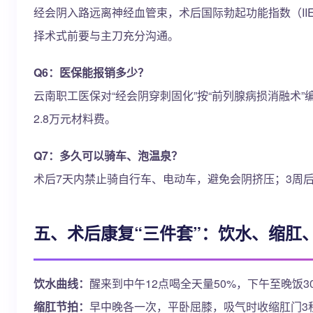
经会阴入路远离神经血管束，术后国际勃起功能指数（IIEF-5）
择术式前要与主刀充分沟通。
Q6：医保能报销多少？
云南职工医保对“经会阴穿刺固化”按“前列腺病损消融术”
2.8万元材料费。
Q7：多久可以骑车、泡温泉？
术后7天内禁止骑自行车、电动车，避免会阴挤压；3周后再泡
五、术后康复“三件套”：饮水、缩肛
饮水曲线：
醒来到中午12点喝全天量50%，下午至晚饭
缩肛节拍：
早中晚各一次，平卧屈膝，吸气时收缩肛门3