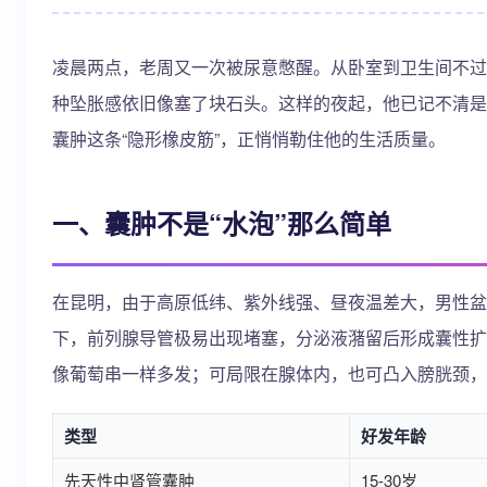
凌晨两点，老周又一次被尿意憋醒。从卧室到卫生间不过
种坠胀感依旧像塞了块石头。这样的夜起，他已记不清是
囊肿这条“隐形橡皮筋”，正悄悄勒住他的生活质量。
一、囊肿不是“水泡”那么简单
在昆明，由于高原低纬、紫外线强、昼夜温差大，男性盆
下，前列腺导管极易出现堵塞，分泌液潴留后形成囊性扩张
像葡萄串一样多发；可局限在腺体内，也可凸入膀胱颈，
类型
好发年龄
先天性中肾管囊肿
15-30岁