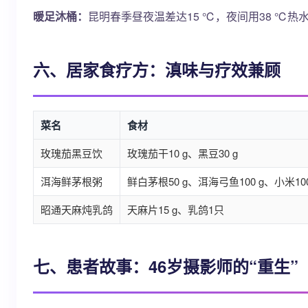
暖足沐桶：
昆明春季昼夜温差达15 ℃，夜间用38 ℃热
六、居家食疗方：滇味与疗效兼顾
菜名
食材
玫瑰茄黑豆饮
玫瑰茄干10 g、黑豆30 g
洱海鲜茅根粥
鲜白茅根50 g、洱海弓鱼100 g、小米100
昭通天麻炖乳鸽
天麻片15 g、乳鸽1只
七、患者故事：46岁摄影师的“重生”