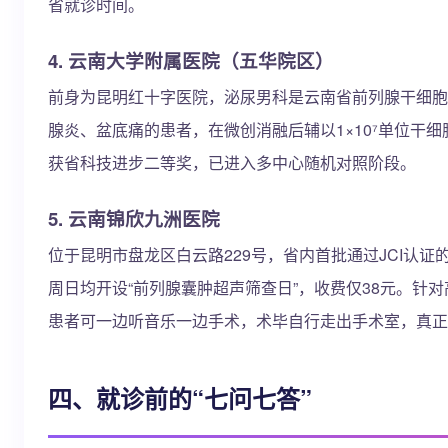
省就诊时间。
4. 云南大学附属医院（五华院区）
前身为昆明红十字医院，泌尿男科是云南省前列腺干细胞
腺炎、盆底痛的患者，在微创消融后辅以1×10⁷单位干
获省科技进步二等奖，已进入多中心随机对照阶段。
5. 云南锦欣九洲医院
位于昆明市盘龙区白云路229号，省内首批通过JCI认证
周日均开设“前列腺囊肿超声筛查日”，收费仅38元。针
患者可一边听音乐一边手术，术毕自行走出手术室，真正实
四、就诊前的“七问七答”