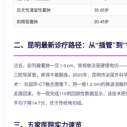
后天性潴留性囊肿
35-65岁
射精管囊肿
20-45岁
二、昆明最新诊疗路径：从“插管”到“
过去，前列腺囊肿一旦＞3 cm，常规做法是硬镜电切
三腔导尿管，疼得不敢翻身。2023年，昆明市泌尿外科
术”：在超声-CT融合图像下，用一根1.2 mm的微波
走路回家。市一院完成110例回顾性数据显示，该技术把住
平均下降14.7分，优于传统电切组。
三、五家医院实力速览